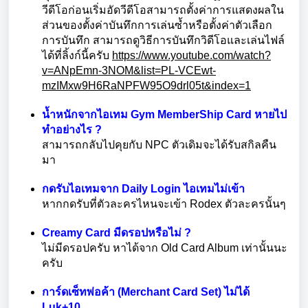
วีดีโอก่อนเริ่มอัดวีดีโอสามารถตั้งค่าการแสดงผลใน
ส่วนของตั้งค่าบันทึกการเล่นซ้ำหรือตั้งค่าตัวเลือก
การบันทึก สามารถดูวิธีการบันทึกวิดีโอและเล่นไฟล์
ได้ที่ลิ้งก์นี้ครับ
https://www.youtube.com/watch?
v=ANpEmn-3NOM&list=PL-VCEwt-
mzIMxw9H6RaNPFW95O9drl05t&index=1
น้ำหนักจากไอเทม Gym MemberShip Card หายไป
ทำอย่างไร ?
สามารถกลับไปคุยกับ NPC ตัวเดิมจะได้รับสกิลคืน
มา
กดรับไอเทมจาก Daily Login ไอเทมไม่เข้า
หากกดรับที่ตัวละครไหนจะเข้า Rodex ตัวละครนั้นๆ
Creamy Card มีดรอปหรือไม่ ?
ไม่มีดรอปครับ หาได้จาก Old Card Album เท่านั้นนะ
ครับ
การ์ดเซ็ทพ่อค้า (Merchant Card Set) ไม่ได้
Luk+10