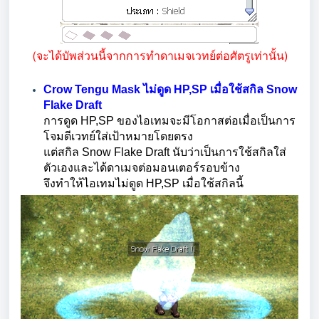
(จะได้บัพส่วนนี้จากการทำดาเมจเวทย์ต่อศัตรูเท่านั้น)
Crow Tengu Mask ไม่ดูด HP,SP เมื่อใช้สกิล Snow
Flake Draft
การดูด HP,SP ของไอเทมจะมีโอกาสต่อเมื่อเป็นการ
โจมตีเวทย์ใส่เป้าหมายโดยตรง
แต่สกิล Snow Flake Draft นับว่าเป็นการใช้สกิลใส่
ตัวเองและได้ดาเมจต่อมอนเตอร์รอบข้าง
จึงทำให้ไอเทมไม่ดูด HP,SP เมื่อใช้สกิลนี้