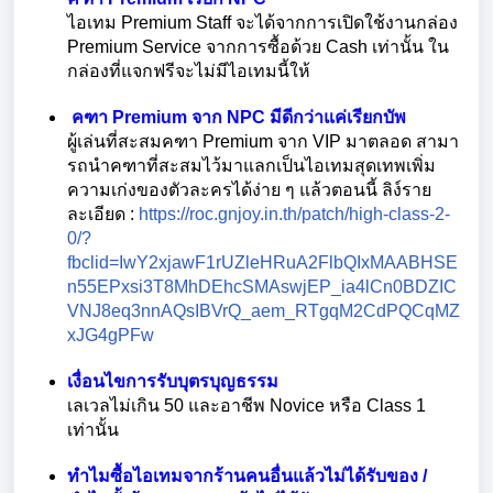
ไอเทม Premium Staff จะได้จากการเปิดใช้งานกล่อง
Premium Service จากการซื้อด้วย Cash เท่านั้น ใน
กล่องที่แจกฟรีจะไม่มีไอเทมนี้ให้
คฑา Premium จาก NPC มีดีกว่าแค่เรียกบัพ
ผู้เล่นที่สะสมคฑา Premium จาก VIP มาตลอด สามา
รถนำคฑาที่สะสมไว้มาแลกเป็นไอเทมสุดเทพเพิ่ม
ความเก่งของตัวละครได้ง่าย ๆ แล้วตอนนี้ ลิง์ราย
ละเอียด :
https://roc.gnjoy.in.th/patch/high-class-2-
0/?
fbclid=IwY2xjawF1rUZleHRuA2FlbQIxMAABHSE
n55EPxsi3T8MhDEhcSMAswjEP_ia4lCn0BDZIC
VNJ8eq3nnAQsIBVrQ_aem_RTgqM2CdPQCqMZ
xJG4gPFw
เงื่อนไขการรับบุตรบุญธรรม
เลเวลไม่เกิน 50 และอาชีพ Novice หรือ Class 1
เท่านั้น
ทำไมซื้อไอเทมจากร้านคนอื่นแล้วไม่ได้รับของ /